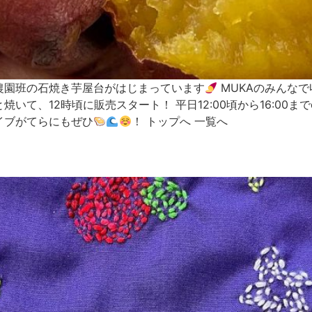
Aの農園班の石焼き芋屋台がはじまっています
MUKAのみんな
て、12時頃に販売スタート！ 平日12:00頃から16:00まで
イブがてらにもぜひ
！ トップへ 一覧へ