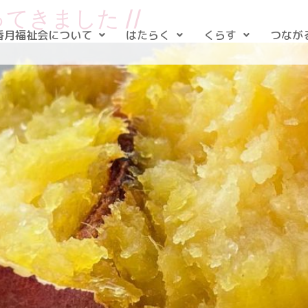
てきました //
香月福祉会について
はたらく
くらす
つなが