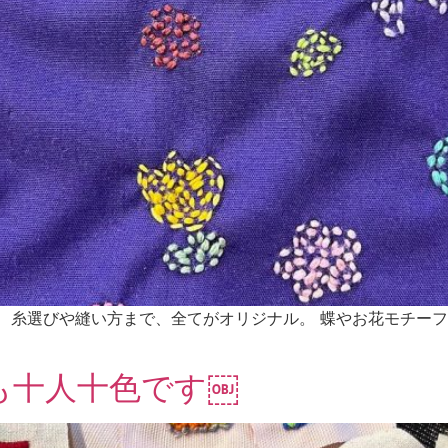
、糸選びや縫い方まで、全てがオリジナル。 蝶やお花モチーフ
も十人十色です￼